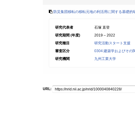
防災集団移転の移転元地の利活用に関する基礎的
研究代表者
石塚 直登
研究期間 (年度)
2019 – 2022
研究種目
研究活動スタート支援
審査区分
0304:建築学およびその
研究機関
九州工業大学
URL: