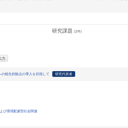
研究課題
(
2
件)
への植生的観点の導入を目指して
研究代表者
策および環境配慮型社会関連