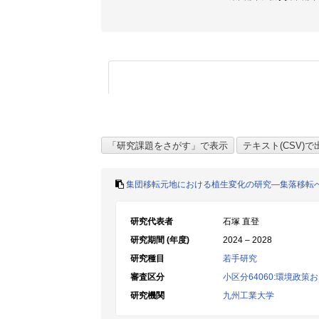
集団移転元地における植生変化の研究―集落移転
研究代表者
石塚 直登
研究期間 (年度)
2024 – 2028
研究種目
若手研究
審査区分
小区分64060:環境政
研究機関
九州工業大学