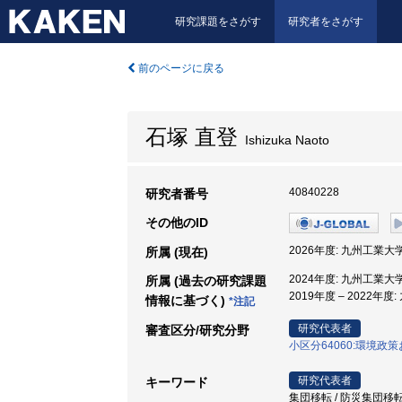
研究課題をさがす
研究者をさがす
前のページに戻る
石塚 直登
Ishizuka Naoto
40840228
研究者番号
その他のID
2026年度: 九州工業大
所属 (現在)
2024年度: 九州工業大
所属 (過去の研究課題
2019年度 – 2022年
情報に基づく)
*注記
研究代表者
審査区分/研究分野
小区分64060:環境
研究代表者
キーワード
集団移転 / 防災集団移転促