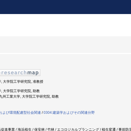
学, 大学院工学研究院, 准教授
学, 大学院工学研究院, 助教
度: 九州工業大学, 大学院工学研究院, 助教
政策および環境配慮型社会関連
/
0304:建築学およびその関連分野
進事業 / 海浜植生 / 保安林 / 竹林 / エコロジカルプランニング / 植生変遷 / 事前防災