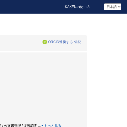
KAKENの使い方
ORCID連携する
*注記
 / 公文書管理 / 復興調査
…
もっと見る