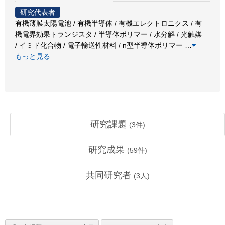
研究代表者
有機薄膜太陽電池 / 有機半導体 / 有機エレクトロニクス / 有
機電界効果トランジスタ / 半導体ポリマー / 水分解 / 光触媒
/ イミド化合物 / 電子輸送性材料 / n型半導体ポリマー
…
もっと見る
研究課題
(
3
件)
研究成果
(
59
件)
共同研究者
(
3
人)