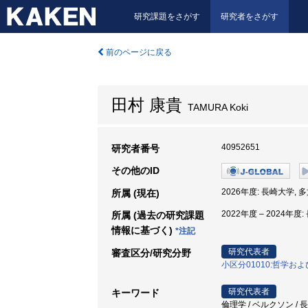
研究課題をさがす
研究者をさがす
前のページに戻る
田村 康貴
TAMURA Koki
40952651
研究者番号
その他のID
2026年度: 長崎大学,
所属 (現在)
2022年度 – 2024年
所属 (過去の研究課題
情報に基づく)
*注記
研究代表者
審査区分/研究分野
小区分01010:哲学お
研究代表者
キーワード
倫理学 / ベルクソン /