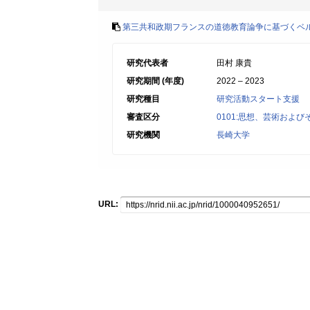
第三共和政期フランスの道徳教育論争に基づくベ
研究代表者
田村 康貴
研究期間 (年度)
2022 – 2023
研究種目
研究活動スタート支援
審査区分
0101:思想、芸術およ
研究機関
長崎大学
URL: