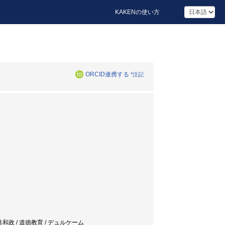
KAKENの使い方
ORCID連携する
*注記
共和政 / 道徳教育 / デュルケーム