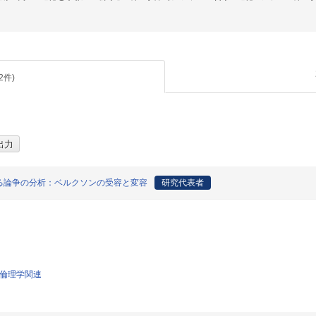
2
件)
る論争の分析：ベルクソンの受容と変容
研究代表者
び倫理学関連