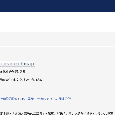
 多文化社会学部, 助教
度: 長崎大学, 多文化社会学部, 助教
よび倫理学関連
/
0101:思想、芸術およびその関連分野
 長期主義 / 『道徳と宗教の二源泉』 / 第三共和政 / フランス哲学 / 道徳 / フランス第三