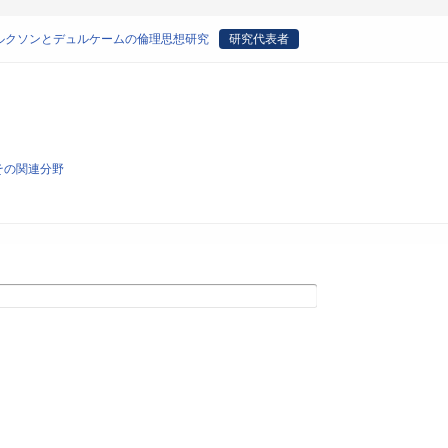
ルクソンとデュルケームの倫理思想研究
研究代表者
びその関連分野