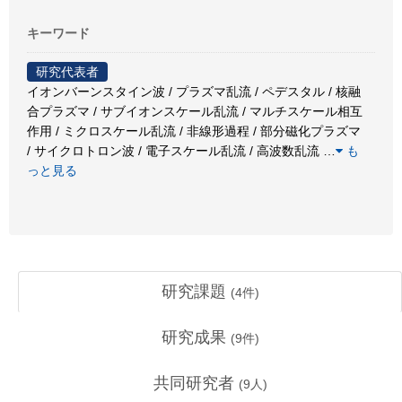
キーワード
研究代表者
イオンバーンスタイン波 / プラズマ乱流 / ペデスタル / 核融
合プラズマ / サブイオンスケール乱流 / マルチスケール相互
作用 / ミクロスケール乱流 / 非線形過程 / 部分磁化プラズマ
/ サイクロトロン波 / 電子スケール乱流 / 高波数乱流
…
も
っと見る
研究課題
(
4
件)
研究成果
(
9
件)
共同研究者
(
9
人)