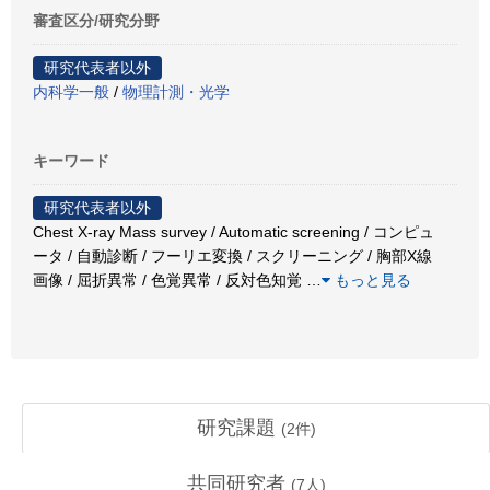
審査区分/研究分野
研究代表者以外
内科学一般
/
物理計測・光学
キーワード
研究代表者以外
Chest X-ray Mass survey / Automatic screening / コンピュ
ータ / 自動診断 / フーリエ変換 / スクリーニング / 胸部X線
画像 / 屈折異常 / 色覚異常 / 反対色知覚
…
もっと見る
研究課題
(
2
件)
共同研究者
(
7
人)