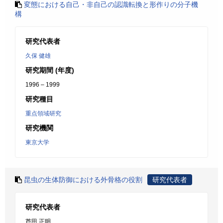
変態における自己・非自己の認識転換と形作りの分子機
構
研究代表者
久保 健雄
研究期間 (年度)
1996 – 1999
研究種目
重点領域研究
研究機関
東京大学
昆虫の生体防御における外骨格の役割
研究代表者
研究代表者
芦田 正明