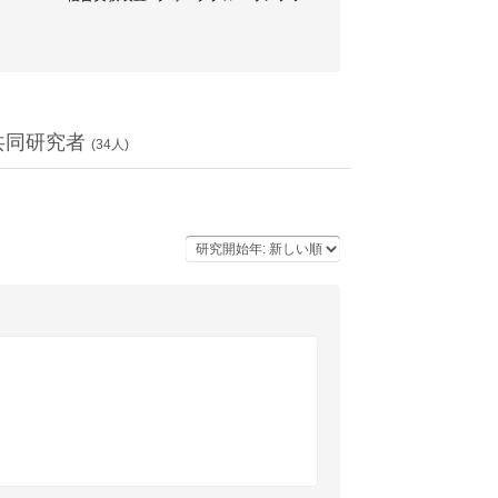
共同研究者
(
34
人)