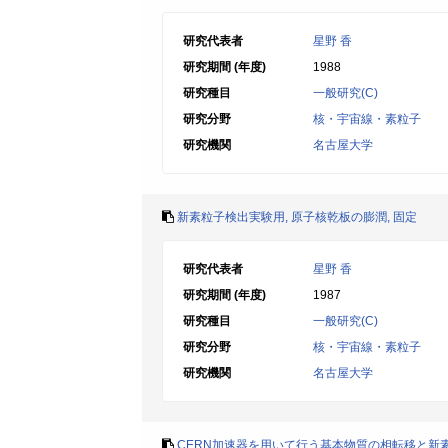
研究代表者
星野 香
研究期間 (年度)
1988
研究種目
一般研究(C)
研究分野
核・宇宙線・素粒子
研究機関
名古屋大学
新素粒子検出実験用, 原子核乾板の膨潤, 固定
研究代表者
星野 香
研究期間 (年度)
1987
研究種目
一般研究(C)
研究分野
核・宇宙線・素粒子
研究機関
名古屋大学
CERN加速器を用いて行う基本物質の相転移と新