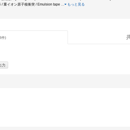
 重イオン原子核衝突 / Emulsion tape
…
もっと見る
8
件)