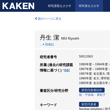
研究課題をさがす
研究者をさがす
前のページに戻る
丹生 潔
NIU Kiyoshi
…
別表記
50013363
研究者番号
1990年度 – 1994年
所属 (過去の研究課題
1987年度 – 1988年度
情報に基づく)
*注記
1987年度: 名古屋大, 理
1986年度: 名大, 理学部
1985年度: 名古屋大学, 
研究代表者以外
審査区分/研究分野
核・宇宙線・素粒子
研究代表者
キーワード
Nuclear emulsion / 