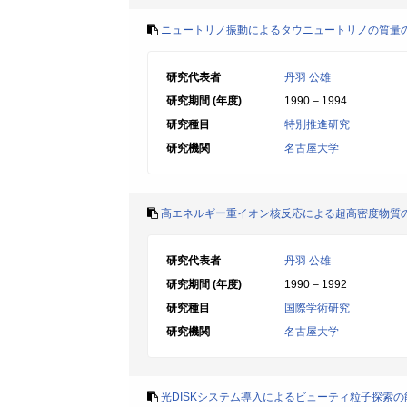
ニュートリノ振動によるタウニュートリノの質量
研究代表者
丹羽 公雄
研究期間 (年度)
1990 – 1994
研究種目
特別推進研究
研究機関
名古屋大学
高エネルギー重イオン核反応による超高密度物質
研究代表者
丹羽 公雄
研究期間 (年度)
1990 – 1992
研究種目
国際学術研究
研究機関
名古屋大学
光DISKシステム導入によるビューティ粒子探索の