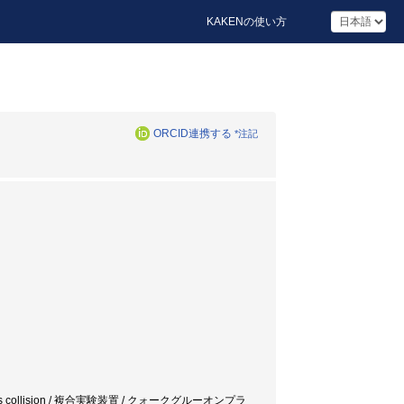
KAKENの使い方
ORCID連携する
*注記
on-nucleus collision / 複合実験装置 / クォークグルーオンプラ