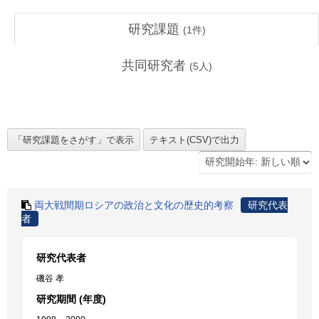
研究課題
(
1
件)
共同研究者
(
5
人)
両大戦間期ロシアの政治と文化の歴史的考察
研究代表
者
研究代表者
磯谷 孝
研究期間 (年度)