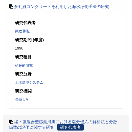
多孔質コンクリートを利用した海水浄化手法の研究
研究代表者
武政 剛弘
研究期間 (年度)
1996
研究種目
萌芽的研究
研究分野
土木環境システム
研究機関
長崎大学
緩・強混合型感潮河川における塩分侵入の解析法と分散
係数の評価に関する研究
研究代表者