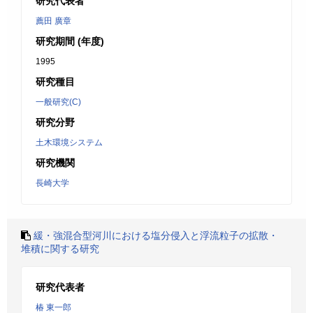
研究代表者
薦田 廣章
研究期間 (年度)
1995
研究種目
一般研究(C)
研究分野
土木環境システム
研究機関
長崎大学
緩・強混合型河川における塩分侵入と浮流粒子の拡散・
堆積に関する研究
研究代表者
椿 東一郎