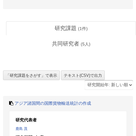
研究課題
(
1
件)
共同研究者
(
5
人)
アジア諸国間の国際貨物輸送統計の作成
研究代表者
鹿島 茂