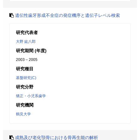
遺伝性歯牙形成不全症の発症機序と遺伝子レベル検索
研究代表者
大野 紘八郎
研究期間 (年度)
2003 – 2005
研究種目
基盤研究(C)
研究分野
矯正・小児系歯学
研究機関
鶴見大学
成熟及び老化顎骨における骨再生能の解析