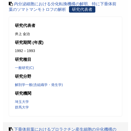
内分泌細胞における分化転換機構の解明、特に下垂体前
葉のソマトマンモトロフの解析
研究代表者
研究代表者
井上 金治
研究期間 (年度)
1992 – 1993
研究種目
一般研究(C)
研究分野
解剖学一般(含組織学・発生学)
研究機関
埼玉大学
群馬大学
下垂体前葉におけるプロラクチン産生細胞の分化機構の