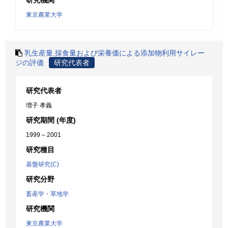
研究機関
東京農業大学
乳生産量,採食量および栄養価による添加物利用サイレー
ジの評価
研究代表者
研究代表者
増子 孝義
研究期間 (年度)
1999 – 2001
研究種目
基盤研究(C)
研究分野
畜産学・草地学
研究機関
東京農業大学