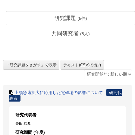
研究課題
(
5
件)
共同研究者
(
8
人)
上顎急速拡大に応用した電磁場の影響について
研究代
表者
研究代表者
柴田 恭典
研究期間 (年度)