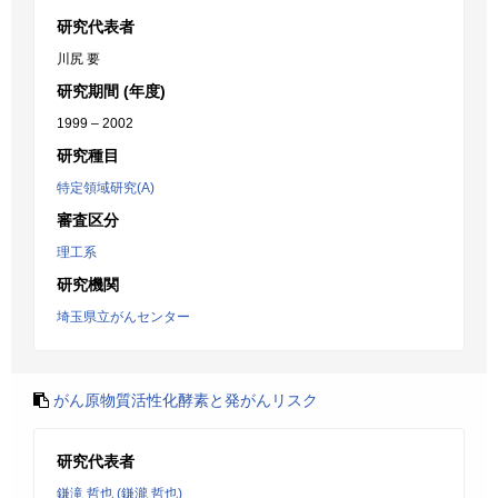
研究代表者
川尻 要
研究期間 (年度)
1999 – 2002
研究種目
特定領域研究(A)
審査区分
理工系
研究機関
埼玉県立がんセンター
がん原物質活性化酵素と発がんリスク
研究代表者
鎌滝 哲也 (鎌瀧 哲也)