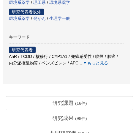
環境系薬学
/
理工系
/
環境系薬学
研究代表者以外
環境系薬学
/
発がん
/
生理学一般
キーワード
研究代表者
AhR / TCDD / 核移行 / CYP1A1 / 発癌感受性 / 喫煙 / 肺癌 /
内分泌撹乱物質 / ベンズピレン / APC
…
もっと見る
研究課題
(
16
件)
研究成果
(
98
件)