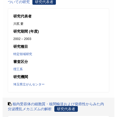
ついての研究
研究代表者
研究代表者
川尻 要
研究期間 (年度)
2002 – 2003
研究種目
特定領域研究
審査区分
理工系
研究機関
埼玉県立がんセンター
核内受容体の細胞質・核間輸送および発癌性からみた内
分泌攪乱メカニズムの解析
研究代表者