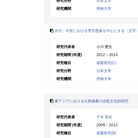
研究分野
日本文学
研究機関
摂南大学
古代・中世における梵字悉曇を中心とする〈文字
研究代表者
小川 豊生
研究期間 (年度)
2012 – 2014
研究種目
基盤研究(C)
研究分野
日本文学
研究機関
摂南大学
東アジアにおける古典偽書の比較文化的研究
研究代表者
千本 英史
研究期間 (年度)
2009 – 2012
研究種目
基盤研究(B)