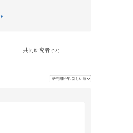
る
共同研究者
(
9
人)