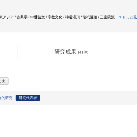
/ 東アジア / 古典学 / 中世芸文 / 宗教文化 / 神道灌頂 / 瑜祇灌頂 / 三宝院流
…
もっと見
研究成果
(
41
件)
合的研究
研究代表者