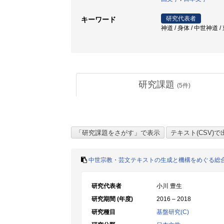
研究代表者
キーワード
神道 / 身体 / 中世神道 
研究課題
(
5
件)
中世宗教・芸文テキストの生成と機構をめぐる総
研究代表者
小川 豊生
研究期間 (年度)
2016 – 2018
研究種目
基盤研究(C)