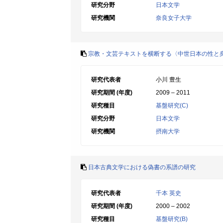
研究分野
日本文学
研究機関
奈良女子大学
宗教・文芸テキストを横断する〈中世日本の性と
研究代表者
小川 豊生
研究期間 (年度)
2009 – 2011
研究種目
基盤研究(C)
研究分野
日本文学
研究機関
摂南大学
日本古典文学における偽書の系譜の研究
研究代表者
千本 英史
研究期間 (年度)
2000 – 2002
研究種目
基盤研究(B)