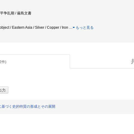
源平争乱期 / 厳島文書
 object / Eastern Asia / Silver / Copper / Iron
…
もっと見る
2
件)
に基づく史的特質の形成とその展開