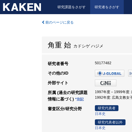
研究課題をさがす
研究者をさがす
前のページに戻る
角重 始
カドシゲ ハジメ
50177482
研究者番号
その他のID
外部サイト
1997年度 – 1999年
所属 (過去の研究課題
1992年度: 広島文教女
情報に基づく)
*注記
研究代表者
審査区分/研究分野
日本史
研究代表者以外
日本史