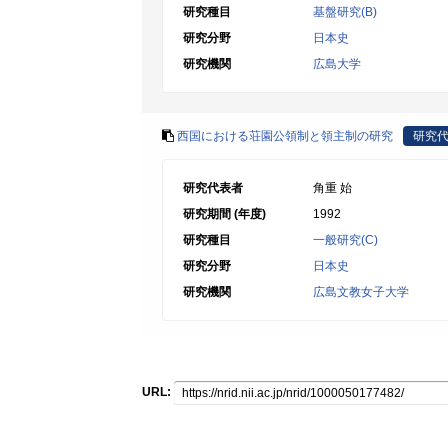
研究種目
基盤研究(B)
研究分野
日本史
研究機関
広島大学
西国における荘園公領制と領主制の研究
研究
研究代表者
角重 始
研究期間 (年度)
1992
研究種目
一般研究(C)
研究分野
日本史
研究機関
広島文教女子大学
URL: