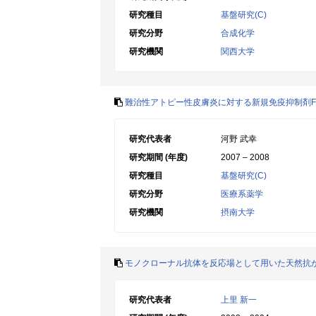
研究種目
基盤研究(C)
研究分野
合成化学
研究機関
関西大学
難治性アトピー性皮膚炎に対する新規免疫抑制剤FT
研究代表者
河野 武幸
研究期間 (年度)
2007 – 2008
研究種目
基盤研究(C)
研究分野
医療系薬学
研究機関
摂南大学
モノクローナル抗体を反応場として用いた天然抗
研究代表者
上里 新一