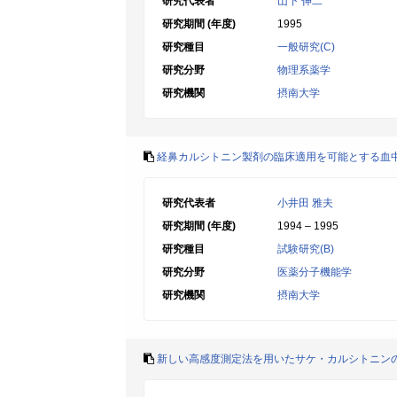
研究代表者
山下 伸二
研究期間 (年度)
1995
研究種目
一般研究(C)
研究分野
物理系薬学
研究機関
摂南大学
経鼻カルシトニン製剤の臨床適用を可能とする血
研究代表者
小井田 雅夫
研究期間 (年度)
1994 – 1995
研究種目
試験研究(B)
研究分野
医薬分子機能学
研究機関
摂南大学
新しい高感度測定法を用いたサケ・カルシトニン