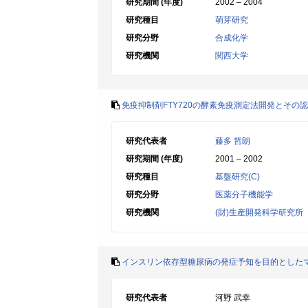
研究期間 (年度)
2002 – 2004
研究種目
萌芽研究
研究分野
合成化学
研究機関
関西大学
免疫抑制剤FTY720の酵素免疫測定法開発とその
研究代表者
藤多 哲朗
研究期間 (年度)
2001 – 2002
研究種目
基盤研究(C)
研究分野
医薬分子機能学
研究機関
(財)生産開発科学研究所
インスリン依存型糖尿病の発症予知を目的とした
研究代表者
河野 武幸