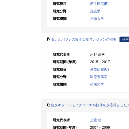
研究種目
若手研究(B)
研究分野
免疫学
研究機関
摂南大学
ダカルバジンの安全な投与レジメンの開発
研
研究代表者
河野 武幸
研究期間 (年度)
2015 – 2017
研究種目
基盤研究(C)
研究分野
医療系薬学
研究機関
摂南大学
抗タキソールモノクローナル抗体を反応場とした
研究代表者
上里 新一
研究期間 (年度)
2007 – 2009