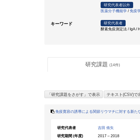
研究代表者以外
医薬分子機能学
/
免疫
研究代表者
キーワード
酵素免疫測定法 / IgA /
研究課題
(
14
件)
免疫寛容の誘導による関節リウマチに対する新た
研究代表者
吉田 侑矢
研究期間 (年度)
2017 – 2018