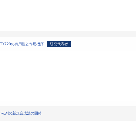
Y720の有用性と作用機序
研究代表者
がん剤の新規合成法の開発