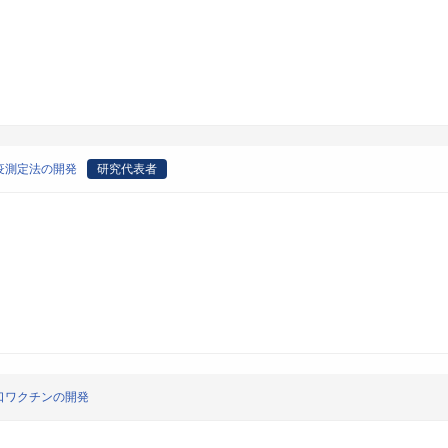
疫測定法の開発
研究代表者
口ワクチンの開発