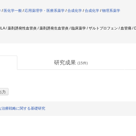
学
/
医化学一般
/
応用薬理学・医療系薬学
/
合成化学
/
合成化学
/
物理系薬学
 HLA / 薬剤誘発性血管炎 / 薬剤誘発生血管炎 / 臨床薬学 / ザルトプロフェン / 血管痛 / D
研究成果
(
15
件)
な治療戦略に関する基礎研究