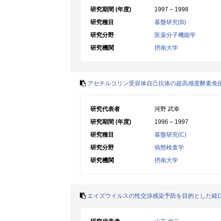
研究期間 (年度)
1997 – 1998
研究種目
基盤研究(B)
研究分野
医薬分子機能学
研究機関
摂南大学
アセチルコリン受容体自己抗体の超高感度酵素免
研究代表者
河野 武幸
研究期間 (年度)
1996 – 1997
研究種目
基盤研究(C)
研究分野
病態検査学
研究機関
摂南大学
エイズウイルスの性交渉感染予防を目的とした経