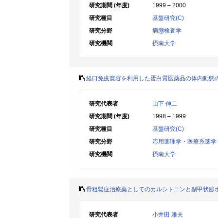
研究期間 (年度)
1999 – 2000
研究種目
基盤研究(C)
研究分野
病態検査学
研究機関
摂南大学
経口免疫寛容を利用した蛋白質医薬品の体内動態
研究代表者
山下 伸二
研究期間 (年度)
1998 – 1999
研究種目
基盤研究(C)
研究分野
応用薬理学・医療系薬学
研究機関
摂南大学
骨粗鬆症治療薬としてのカルシトニンと副甲状腺
研究代表者
小井田 雅夫