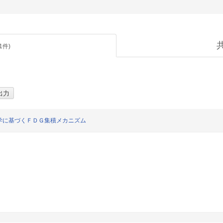
1
件)
学に基づくＦＤＧ集積メカニズム