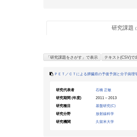
研究課題
(
ＰＥＴ／ＣＴによる膵臓癌の予後予測と分子病理
研究代表者
石橋 正敏
研究期間 (年度)
2011 – 2013
研究種目
基盤研究(C)
研究分野
放射線科学
研究機関
久留米大学