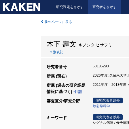
研究課題をさがす
研究者をさがす
前のページに戻る
木下 壽文
キノシタ ヒサフミ
…
別表記
50186293
研究者番号
2026年度: 久留米大学,
所属 (現在)
2011年度 – 2013年度
所属 (過去の研究課題
情報に基づく)
*注記
研究代表者以外
審査区分/研究分野
放射線科学
研究代表者以外
キーワード
シグナル伝達 / 分子病理 / 