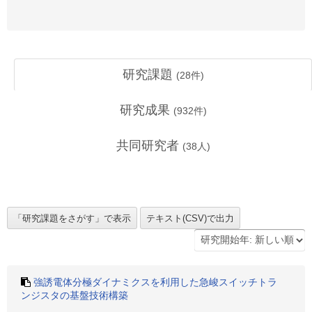
研究課題
(
28
件)
研究成果
(
932
件)
共同研究者
(
38
人)
強誘電体分極ダイナミクスを利用した急峻スイッチトラ
ンジスタの基盤技術構築