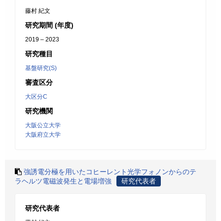
藤村 紀文
研究期間 (年度)
2019 – 2023
研究種目
基盤研究(S)
審査区分
大区分C
研究機関
大阪公立大学
大阪府立大学
強誘電分極を用いたコヒーレント光学フォノンからのテ
ラヘルツ電磁波発生と電場増強
研究代表者
研究代表者