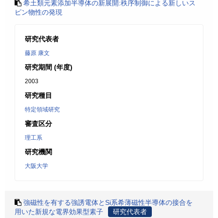
希土類元素添加半導体の新展開:秩序制御による新しいス
ピン物性の発現
研究代表者
藤原 康文
研究期間 (年度)
2003
研究種目
特定領域研究
審査区分
理工系
研究機関
大阪大学
強磁性を有する強誘電体とSi系希薄磁性半導体の接合を
用いた新規な電界効果型素子
研究代表者