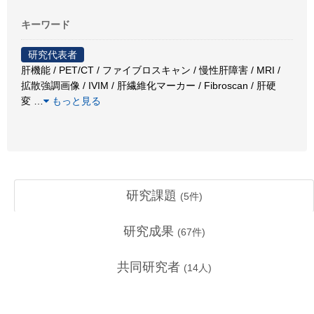
キーワード
研究代表者
肝機能 / PET/CT / ファイブロスキャン / 慢性肝障害 / MRI /
拡散強調画像 / IVIM / 肝繊維化マーカー / Fibroscan / 肝硬
変
…
もっと見る
研究課題
(
5
件)
研究成果
(
67
件)
共同研究者
(
14
人)