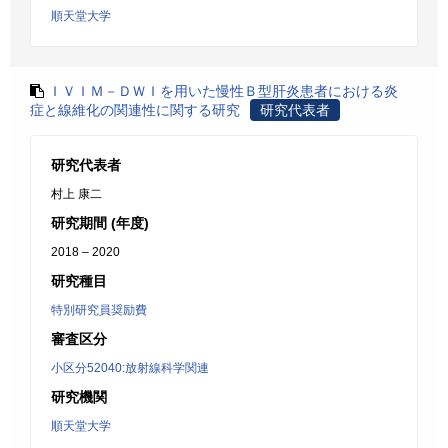
順天堂大学
ＩＶＩＭ－ＤＷＩを用いた慢性Ｂ型肝炎患者における炎
症と線維化の関連性に関する研究
研究代表者
研究代表者
村上 康二
研究期間 (年度)
2018 – 2020
研究種目
特別研究員奨励費
審査区分
小区分52040:放射線科学関連
研究機関
順天堂大学