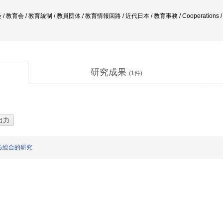
育会 / 教育統制 / 教員団体 / 教育情報回路 / 近代日本 / 教育事務 / Cooperations / Smal
研究成果
(
1
件)
る総合的研究