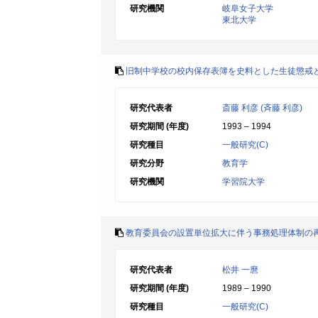
研究機関
岐阜女子大学
東北大学
旧制中学校の校内保存表簿を史料とした生徒懲戒
研究代表者
斎藤 利彦 (斉藤 利彦)
研究期間 (年度)
1993 – 1994
研究種目
一般研究(C)
研究分野
教育学
研究機関
学習院大学
教育委員会の設置単位拡大に伴う事務処理体制の
研究代表者
松井 一麿
研究期間 (年度)
1989 – 1990
研究種目
一般研究(C)