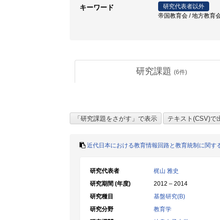
研究代表者以外
キーワード
帝国教育会 / 地方教育会 / 教
研究課題
(
6
件)
近代日本における教育情報回路と教育統制に関す
研究代表者
梶山 雅史
研究期間 (年度)
2012 – 2014
研究種目
基盤研究(B)
研究分野
教育学