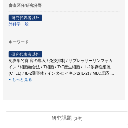
審査区分/研究分野
研究代表者以外
外科学一般
キーワード
研究代表者以外
免疫学的寛 容の導入 / 免疫抑制 / サプレッサーリンフォカ
イン / 細胞融合法 / T細胞 / TsF産生細胞 / IL-2依存性細胞
(CTLL) / IL-2受容体 / インタ-ロイキン2(IL-2) / MLC反応
…
もっと見る
研究課題
(
3
件)