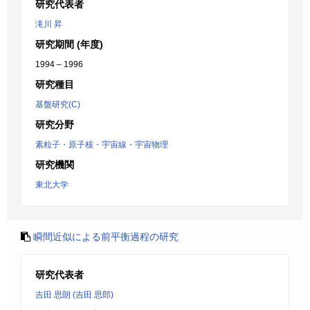
研究代表者
滝川 昇
研究期間 (年度)
1994 – 1996
研究種目
基盤研究(C)
研究分野
素粒子・原子核・宇宙線・宇宙物理
研究機関
東北大学
瞬間近似による前平衡過程の研究
研究代表者
吉田 思朗 (吉田 思郎)