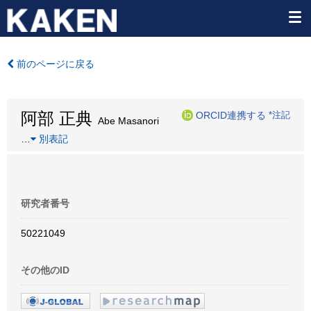
前のページに戻る
阿部 正典
ORCID連携する
*注記
Abe Masanori
…
別表記
研究者番号
50221049
その他のID