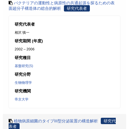
バクテリアの運動性と病原性の共通起源を探るための表
面超分子構造体の総合的解析
研究代表者
研究代表者
相沢 慎一
研究期間 (年度)
2002 – 2006
研究種目
基盤研究(S)
研究分野
生物物理学
研究機関
帝京大学
植物病原細菌のタイプIII型分泌装置の構造解析
研究代
表者