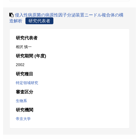
侵入性病原菌の病原性因子分泌装置ニードル複合体の構
造解析
研究代表者
研究代表者
相沢 慎一
研究期間 (年度)
2002
研究種目
特定領域研究
審査区分
生物系
研究機関
帝京大学