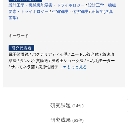
設計工学・機械機能要素・トライボロジー
/
設計工学・機械
要素・トライボロジー
/
生物物理・化学物理
/
細菌学(含真
菌学)
キーワード
研究代表者
電子顕微鏡 / バクテリア / べん毛 / ニードル複合体 / 急速凍
結法 / タンパク質輸送 / 浸透圧ショック法 / べん毛モーター
/ サルモネラ菌 / 病原性因子
…
もっと見る
研究課題
(
14
件)
研究成果
(
63
件)