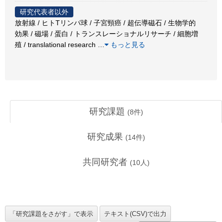
研究代表者以外
放射線 / ヒトTリンパ球 / 子宮頸癌 / 超伝導磁石 / 生物学的
効果 / 磁場 / 蛋白 / トランスレーショナルリサーチ / 細胞増
殖 / translational research
…
もっと見る
研究課題
(
8
件)
研究成果
(
14
件)
共同研究者
(
10
人)