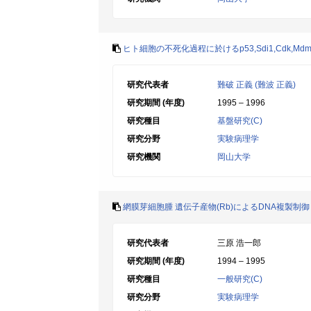
ヒト細胞の不死化過程に於けるp53,Sdi1,Cdk,M
研究代表者
難破 正義 (難波 正義)
研究期間 (年度)
1995 – 1996
研究種目
基盤研究(C)
研究分野
実験病理学
研究機関
岡山大学
網膜芽細胞腫 遺伝子産物(Rb)によるDNA複製制御
研究代表者
三原 浩一郎
研究期間 (年度)
1994 – 1995
研究種目
一般研究(C)
研究分野
実験病理学