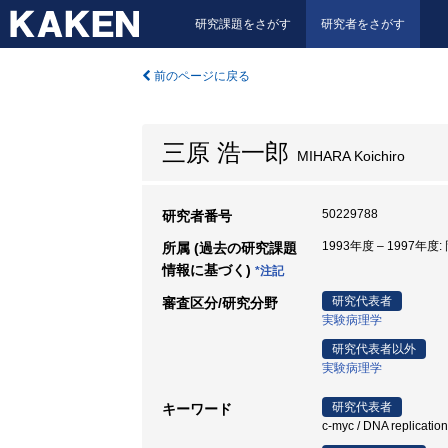
研究課題をさがす
研究者をさがす
前のページに戻る
三原 浩一郎
MIHARA Koichiro
50229788
研究者番号
1993年度 – 1997年度
所属 (過去の研究課題
情報に基づく)
*注記
研究代表者
審査区分/研究分野
実験病理学
研究代表者以外
実験病理学
研究代表者
キーワード
c-myc / DNA replicati