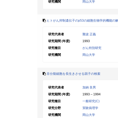
研究機関
岡山大学
ヒトがん抑制遺伝子のp53の細胞生物学的機能の
研究代表者
難波 正義
研究期間 (年度)
1993
研究種目
がん特別研究
研究機関
岡山大学
非分裂細胞を長生きさせる因子の検索
研究代表者
加納 良男
研究期間 (年度)
1993 – 1994
研究種目
一般研究(C)
研究分野
実験病理学
研究機関
岡山大学