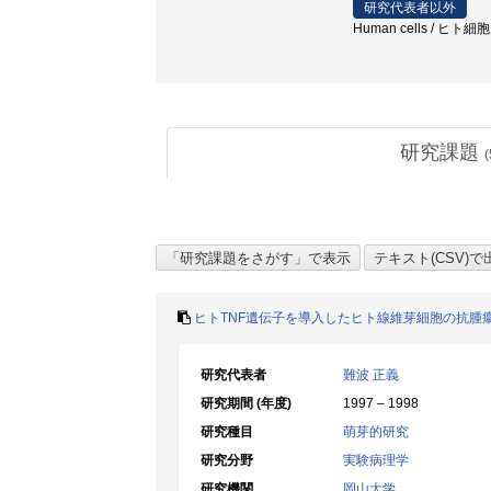
研究代表者以外
Human cells / ヒト細胞 /
研究課題
(
ヒトTNF遺伝子を導入したヒト線維芽細胞の抗腫
研究代表者
難波 正義
研究期間 (年度)
1997 – 1998
研究種目
萌芽的研究
研究分野
実験病理学
研究機関
岡山大学