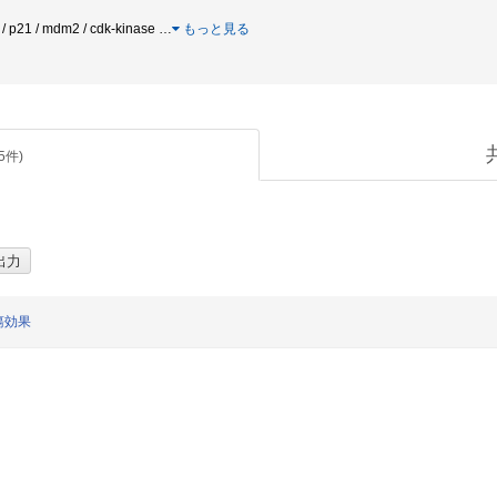
 p21 / mdm2 / cdk-kinase
…
もっと見る
5
件)
瘍効果