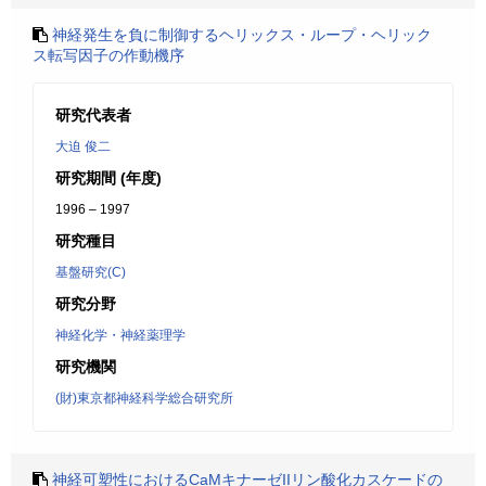
神経発生を負に制御するヘリックス・ループ・ヘリック
ス転写因子の作動機序
研究代表者
大迫 俊二
研究期間 (年度)
1996 – 1997
研究種目
基盤研究(C)
研究分野
神経化学・神経薬理学
研究機関
(財)東京都神経科学総合研究所
神経可塑性におけるCaMキナーゼIIリン酸化カスケードの