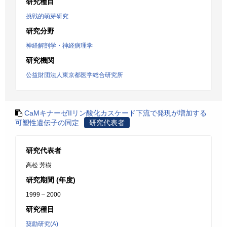
研究種目
挑戦的萌芽研究
研究分野
神経解剖学・神経病理学
研究機関
公益財団法人東京都医学総合研究所
CaMキナーゼIIリン酸化カスケード下流で発現が増加する
可塑性遺伝子の同定
研究代表者
研究代表者
高松 芳樹
研究期間 (年度)
1999 – 2000
研究種目
奨励研究(A)