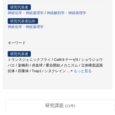
研究代表者
神経化学・神経薬理学
/
神経解剖学・神経病理学
研究代表者以外
神経化学・神経薬理学
キーワード
研究代表者
トランスジェニックフライ / CaMキナーゼII / ショウジョウ
バエ / 架橋剤 / 赤血球 / 重合開始メカニズム / 立体構造認識
抗体 / 四量体 / Trap1 / シヌクレイン
…
もっと見る
研究課題
(
11
件)