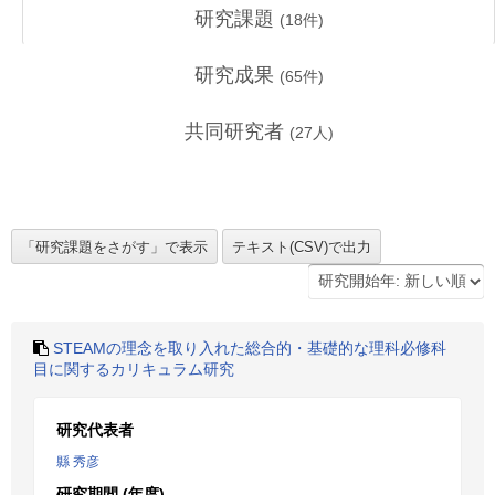
研究課題
(
18
件)
研究成果
(
65
件)
共同研究者
(
27
人)
STEAMの理念を取り入れた総合的・基礎的な理科必修科
目に関するカリキュラム研究
研究代表者
縣 秀彦
研究期間 (年度)