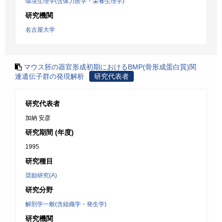
環境生理学(含体力医学・栄養生理学)
研究機関
名古屋大学
マウス胚の器官形成初期におけるBMP(骨形成蛋白質)関
連遺伝子群の発現解析
研究代表者
研究代表者
加納 安彦
研究期間 (年度)
1995
研究種目
奨励研究(A)
研究分野
解剖学一般(含組織学・発生学)
研究機関