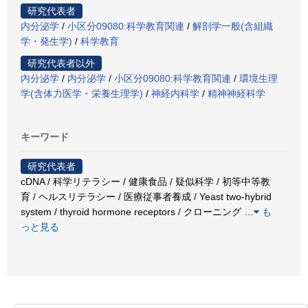
研究代表者
内分泌学
/
小区分09080:科学教育関連
/
解剖学一般(含組織
学・発生学)
/
科学教育
研究代表者以外
内分泌学
/
内分泌学
/
小区分09080:科学教育関連
/
環境生理
学(含体力医学・栄養生理学)
/
神経内科学
/
精神神経科学
キーワード
研究代表者
cDNA / 科学リテラシー / 健康食品 / 疑似科学 / 初等中等教
育 / ヘルスリテラシー / 医療従事者養成 / Yeast two-hybrid
system / thyroid hormone receptors / クローニング
…
も
っと見る