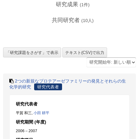
研究成果
(
1
件)
共同研究者
(
10
人)
2つの新規なプロテアーゼファミリーの発見とそれらの生
化学的研究
研究代表者
研究代表者
平賀 和三,
小田 耕平
研究期間 (年度)
2006 – 2007