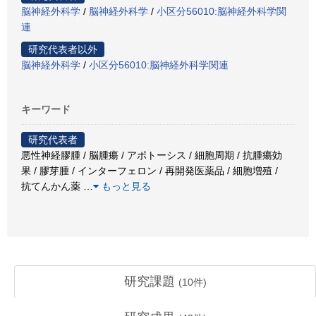
脳神経外科学
/
脳神経外科学
/
小区分56010:脳神経外科学関
連
研究代表者以外
脳神経外科学
/
小区分56010:脳神経外科学関連
キーワード
研究代表者
悪性神経膠腫 / 脳腫瘍 / アポトーシス / 細胞周期 / 抗腫瘍効
果 / 膠芽腫 / インターフェロン / 再開発医薬品 / 細胞増殖 /
抗てんかん薬
…
もっと見る
研究課題
(
10
件)