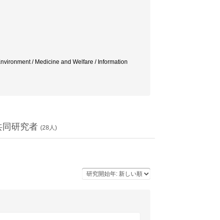
nment / Medicine and Welfare / Information
共同研究者
(
28
人)