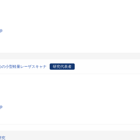
学
めの小型軽量レーザスキャナ
研究代表者
学
研究