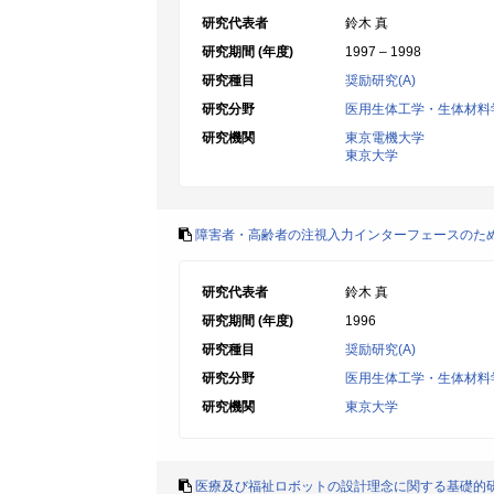
研究代表者
鈴木 真
研究期間 (年度)
1997 – 1998
研究種目
奨励研究(A)
研究分野
医用生体工学・生体材料
研究機関
東京電機大学
東京大学
障害者・高齢者の注視入力インターフェースのた
研究代表者
鈴木 真
研究期間 (年度)
1996
研究種目
奨励研究(A)
研究分野
医用生体工学・生体材料
研究機関
東京大学
医療及び福祉ロボットの設計理念に関する基礎的