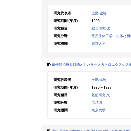
研究代表者
土肥 健純
研究期間 (年度)
1995
研究種目
総合研究(B)
研究分野
医用生体工学・生体材料
研究機関
東京大学
低侵襲治療を目的とした微小メカトロニクスシス
研究代表者
土肥 健純
研究期間 (年度)
1995 – 1997
研究種目
基盤研究(A)
研究分野
広領域
研究機関
東京大学