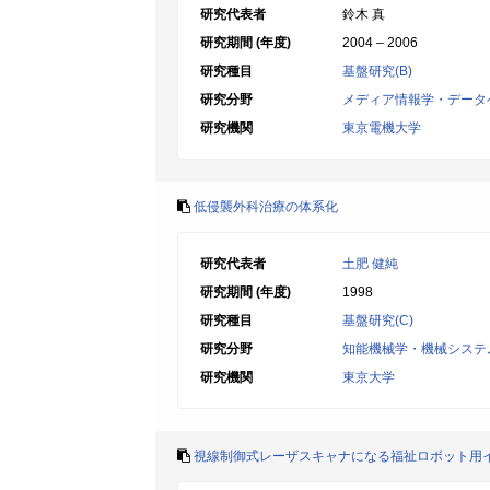
研究代表者
鈴木 真
研究期間 (年度)
2004 – 2006
研究種目
基盤研究(B)
研究分野
メディア情報学・データ
研究機関
東京電機大学
低侵襲外科治療の体系化
研究代表者
土肥 健純
研究期間 (年度)
1998
研究種目
基盤研究(C)
研究分野
知能機械学・機械システ
研究機関
東京大学
視線制御式レーザスキャナになる福祉ロボット用