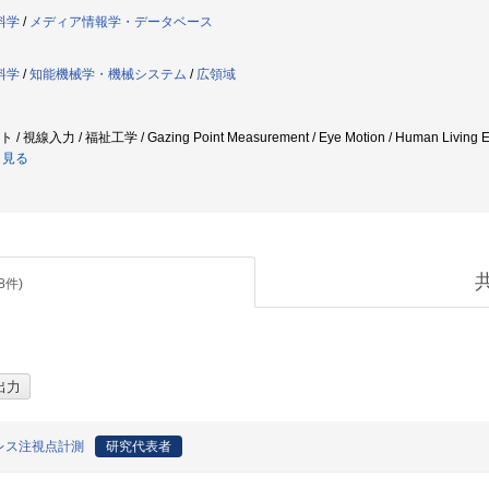
料学
/
メディア情報学・データベース
料学
/
知能機械学・機械システム
/
広領域
線入力 / 福祉工学 / Gazing Point Measurement / Eye Motion / Human Living Enviro
と見る
8
件)
レス注視点計測
研究代表者