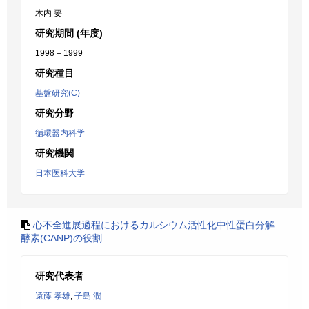
木内 要
研究期間 (年度)
1998 – 1999
研究種目
基盤研究(C)
研究分野
循環器内科学
研究機関
日本医科大学
心不全進展過程におけるカルシウム活性化中性蛋白分解
酵素(CANP)の役割
研究代表者
遠藤 孝雄
,
子島 潤