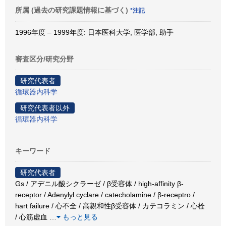
所属 (過去の研究課題情報に基づく)
*注記
1996年度 – 1999年度: 日本医科大学, 医学部, 助手
審査区分/研究分野
研究代表者
循環器内科学
研究代表者以外
循環器内科学
キーワード
研究代表者
Gs / アデニル酸シクラーゼ / β受容体 / high-affinity β-
receptor / Adenylyl cyclare / catecholamine / β-receptro /
hart failure / 心不全 / 高親和性β受容体 / カテコラミン / 心栓
/ 心筋虚血
…
もっと見る