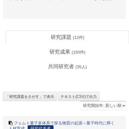
研究課題
(
12
件)
研究成果
(
150
件)
共同研究者
(
35
人)
フェムト量子多体系で探る物質の起源～量子時代に輝く
人材育成
研究代表者