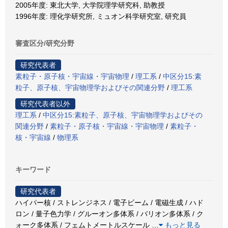
2005年度: 東北大学, 大学院理学研究科, 助教授
1996年度: 理化学研究所, ミュオン科学研究室, 研究員
審査区分/研究分野
研究代表者
素粒子・原子核・宇宙線・宇宙物理
/
理工系
/
中区分15:素
粒子、原子核、宇宙物理学およびその関連分野
/
理工系
研究代表者以外
理工系
/
中区分15:素粒子、原子核、宇宙物理学およびその
関連分野
/
素粒子・原子核・宇宙線・宇宙物理
/
素粒子・
核・宇宙線
/
物理系
キーワード
研究代表者
ハイパー核 / ストレンジネス / 電子ビーム / 電磁生成 / ハド
ロン / 量子色力学 / グルーオン多体系 / バリオン多体系 / ク
ォーク多体系 / フェムトメートルスケール
…
もっと見る