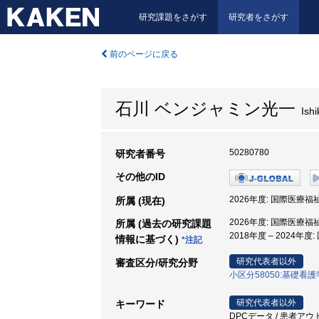
研究課題をさがす
研究者をさがす
前のページに戻る
石川 ベンジャミン光一
Ishi
50280780
研究者番号
その他のID
2026年度: 国際医療福
所属 (現在)
2026年度: 国際医療福
所属 (過去の研究課題
2018年度 – 2024年
情報に基づく)
*注記
研究代表者以外
審査区分/研究分野
小区分58050:基礎看
研究代表者以外
キーワード
DPCデータ / 患者アウ