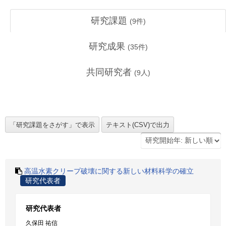
研究課題
(
9
件)
研究成果
(
35
件)
共同研究者
(
9
人)
高温水素クリープ破壊に関する新しい材料科学の確立
研究代表者
研究代表者
久保田 祐信