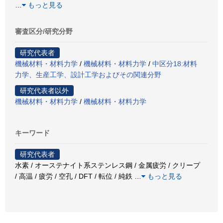
…
もっと見る
審査区分/研究分野
研究代表者
機械材料・材料力学
/
機械材料・材料力学
/
中区分18:材料
力学、生産工学、設計工学およびその関連分野
研究代表者以外
機械材料・材料力学
/
機械材料・材料力学
キーワード
研究代表者
水素 / オーステナイト系ステンレス鋼 / 金属疲労 / クリープ
/ 高温 / 疲労 / 空孔 / DFT / 転位 / 純鉄
…
もっと見る