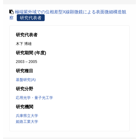
極端紫外域での位相差型X線顕微鏡による表面微細構造観
察
研究代表者
研究代表者
木下 博雄
研究期間 (年度)
2003 – 2005
研究種目
基盤研究(A)
研究分野
応用光学・量子光工学
研究機関
兵庫県立大学
姫路工業大学