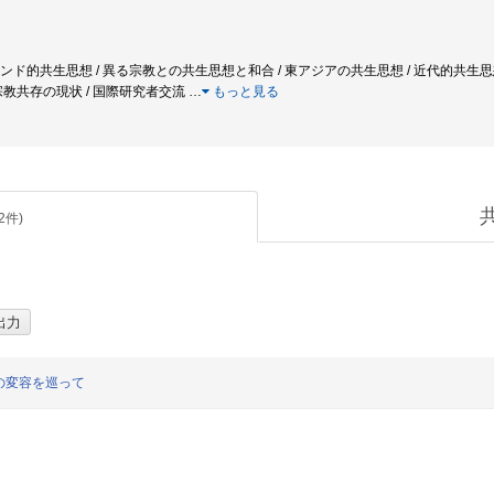
/ インド的共生思想 / 異る宗教との共生思想と和合 / 東アジアの共生思想 / 近代的共生
宗教共存の現状 / 国際研究者交流
…
もっと見る
2
件)
の変容を巡って