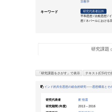
宗教学
研究代表者以外
キーワード
平和思想 / 比較思想 
想 / ネパールにおける
研究課題
(
インド的共生思想の総合的研究――思想構造とそ
研究代表者
釈 悟震
研究期間 (年度)
2013 – 2016