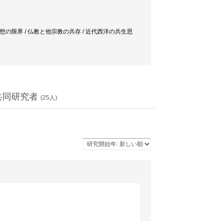
思想の限界 / 仏教と他宗教の共存 / 近代西洋の共生思
共同研究者
(
25
人)