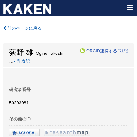
前のページに戻る
荻野 雄
ORCID連携する
*注記
Ogino Takeshi
…
別表記
研究者番号
50293981
その他のID