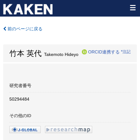
前のページに戻る
竹本 英代
ORCID連携する
*注記
Takemoto Hideyo
研究者番号
50294484
その他のID