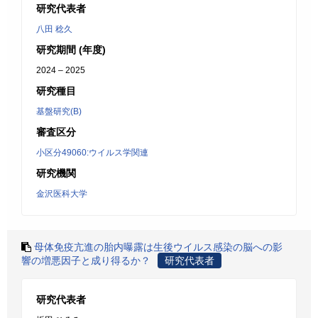
研究代表者
八田 稔久
研究期間 (年度)
2024 – 2025
研究種目
基盤研究(B)
審査区分
小区分49060:ウイルス学関連
研究機関
金沢医科大学
母体免疫亢進の胎内曝露は生後ウイルス感染の脳への影
響の増悪因子と成り得るか？
研究代表者
研究代表者