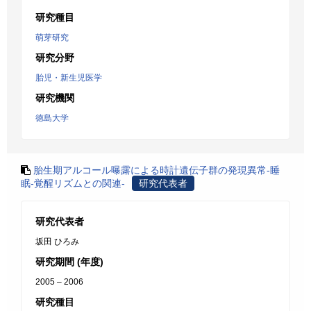
研究種目
萌芽研究
研究分野
胎児・新生児医学
研究機関
徳島大学
胎生期アルコール曝露による時計遺伝子群の発現異常-睡
眠-覚醒リズムとの関連-
研究代表者
研究代表者
坂田 ひろみ
研究期間 (年度)
2005 – 2006
研究種目