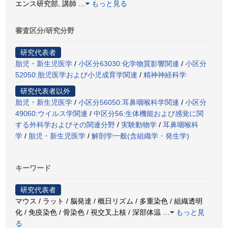
エンス研究部, 講師
…
もっと見る
審査区分/研究分野
研究代表者
胎児・新生児医学
/
小区分63030:化学物質影響関連
/
小区分
52050:胎児医学および小児成育学関連
/
精神神経科学
研究代表者以外
胎児・新生児医学
/
小区分56050:耳鼻咽喉科学関連
/
小区分
49060:ウイルス学関連
/
中区分56:生体機能および感覚に関
する外科学およびその関連分野
/
実験動物学
/
耳鼻咽喉科
学
/
胎児・新生児医学
/
解剖学一般(含組織学・発生学)
キーワード
研究代表者
マウス / ラット / 脳発達 / 概日リズム / 多重染色 / 組織透明
化 / 免疫染色 / 骨染色 / 視交叉上核 / 深部体温
…
もっと見
る