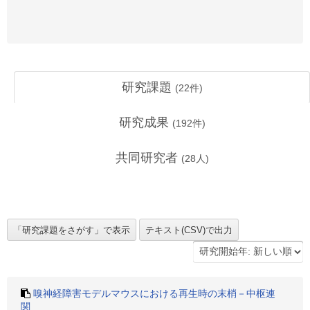
研究課題
(
22
件)
研究成果
(
192
件)
共同研究者
(
28
人)
嗅神経障害モデルマウスにおける再生時の末梢－中枢連
関