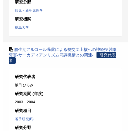
研究分野
胎児・新生児医学
研究機関
徳島大学
胎生期アルコール曝露による視交叉上核への神経投射路
障害-サーカディアンリズム同調機構との関連-
研究代表
者
研究代表者
坂田 ひろみ
研究期間 (年度)
2003 – 2004
研究種目
若手研究(B)
研究分野