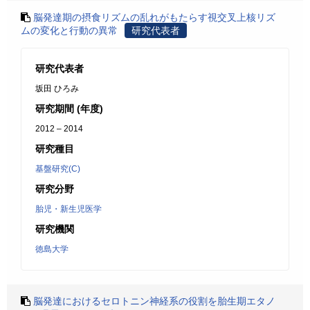
脳発達期の摂食リズムの乱れがもたらす視交叉上核リズ
ムの変化と行動の異常
研究代表者
研究代表者
坂田 ひろみ
研究期間 (年度)
2012 – 2014
研究種目
基盤研究(C)
研究分野
胎児・新生児医学
研究機関
徳島大学
脳発達におけるセロトニン神経系の役割を胎生期エタノ