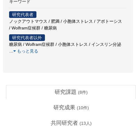
キーワード
研究代表者
ノックアウトマウス / 肥満 / 小胞体ストレス / アポトーシス
/ Wolfram症候群 / 糖尿病
研究代表者以外
糖尿病 / Wolfram症候群 / 小胞体ストレス / インスリン分泌
…
もっと見る
研究課題
(
8
件)
研究成果
(
10
件)
共同研究者
(
13
人)