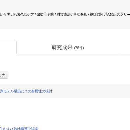
知症ケア / 地域包括ケア / 認知症予防 / 園芸療法 / 早期発見 / 視線特性 / 認知症スク
研究成果
(
76
件)
予測モデル構築とその有用性の検討
看護学および地域看護学関連