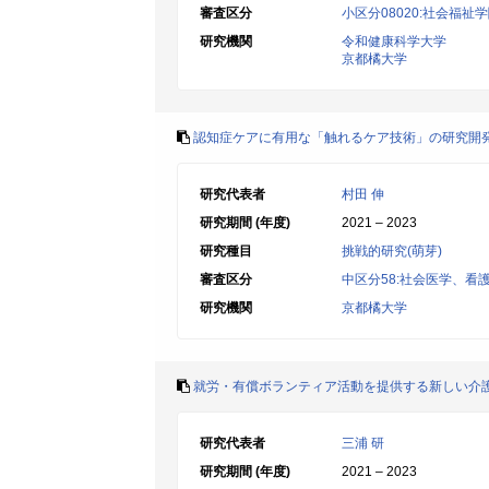
審査区分
小区分08020:社会福祉
研究機関
令和健康科学大学
京都橘大学
認知症ケアに有用な「触れるケア技術」の研究開
研究代表者
村田 伸
研究期間 (年度)
2021 – 2023
研究種目
挑戦的研究(萌芽)
審査区分
中区分58:社会医学、看
研究機関
京都橘大学
就労・有償ボランティア活動を提供する新しい介
研究代表者
三浦 研
研究期間 (年度)
2021 – 2023