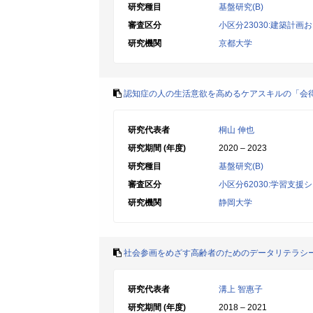
研究種目
基盤研究(B)
審査区分
小区分23030:建築計
研究機関
京都大学
認知症の人の生活意欲を高めるケアスキルの「会
研究代表者
桐山 伸也
研究期間 (年度)
2020 – 2023
研究種目
基盤研究(B)
審査区分
小区分62030:学習支援
研究機関
静岡大学
社会参画をめざす高齢者のためのデータリテラシ
研究代表者
溝上 智惠子
研究期間 (年度)
2018 – 2021