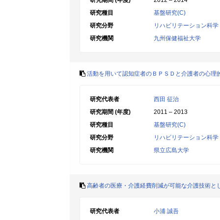
研究期間 (年度)
2012 – 2014
研究種目
基盤研究(C)
研究分野
リハビリテーション科学
研究機関
九州保健福祉大学
活動を用いて認知症者のＢＰＳＤと介護者の心理
研究代表者
西田 征治
研究期間 (年度)
2011 – 2013
研究種目
基盤研究(C)
研究分野
リハビリテーション科学
研究機関
県立広島大学
高齢者の医療・介護経費削減が可能な介護技術と
研究代表者
小浦 誠吾