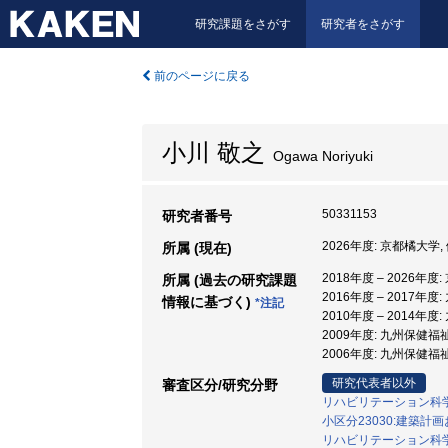
研究課題をさがす
研究者をさがす
前のページに戻る
小川 敬之
Ogawa Noriyuki
50331153
研究者番号
2026年度: 京都橘大学,
所属 (現在)
2018年度 – 2026年
所属 (過去の研究課題
2016年度 – 2017年
情報に基づく)
*注記
2010年度 – 2014年
2009年度: 九州保健福
2006年度: 九州保健福
研究代表者以外
審査区分/研究分野
リハビリテーション科
小区分23030:建築計
リハビリテーション科