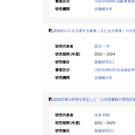
審査区分
小区分58080:高齢者
研究機関
京都橘大学
認知症の人を介護する家族（主たる介護者）の介
研究代表者
菅沼 一平
研究期間 (年度)
2022 – 2024
研究種目
基盤研究(C)
審査区分
小区分08020:社会福祉
研究機関
京都橘大学
認知症者の利用を想定した「公共図書館の環境評
研究代表者
永井 邦明
研究期間 (年度)
2021 – 2025
研究種目
基盤研究(C)