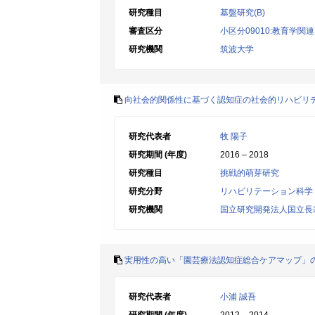
研究種目
基盤研究(B)
審査区分
小区分09010:教育学関連
研究機関
筑波大学
向社会的関係性に基づく認知症の社会的リハビリ
研究代表者
牧 陽子
研究期間 (年度)
2016 – 2018
研究種目
挑戦的萌芽研究
研究分野
リハビリテーション科学
研究機関
国立研究開発法人国立長
実用性の高い「園芸療法認知症総合ケアマップ」
研究代表者
小浦 誠吾