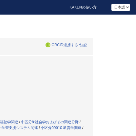
KAKENの使い方
ORCID連携する
*注記
社会福祉学関連
/
中区分8:社会学およびその関連分野
/
30:学習支援システム関連
/
小区分09010:教育学関連
/