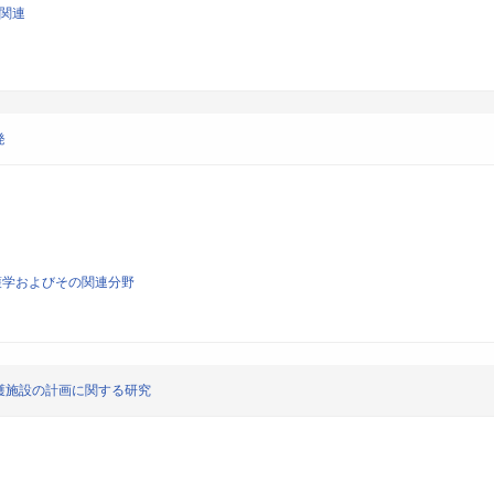
学関連
発
護学およびその関連分野
護施設の計画に関する研究