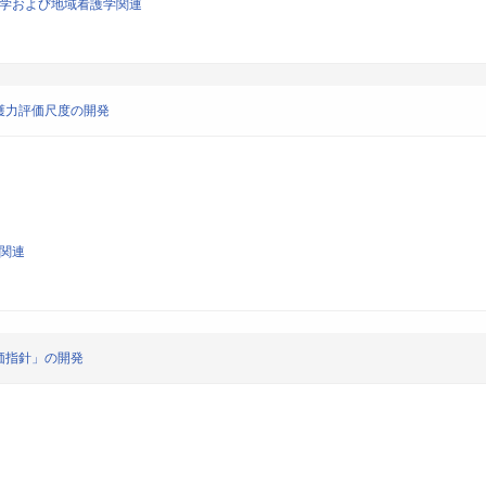
看護学および地域看護学関連
護力評価尺度の開発
学関連
価指針」の開発