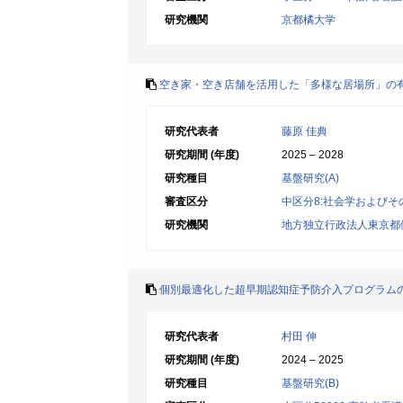
研究機関
京都橘大学
空き家・空き店舗を活用した「多様な居場所」の
研究代表者
藤原 佳典
研究期間 (年度)
2025 – 2028
研究種目
基盤研究(A)
審査区分
中区分8:社会学およびそ
研究機関
地方独立行政法人東京都
個別最適化した超早期認知症予防介入プログラム
研究代表者
村田 伸
研究期間 (年度)
2024 – 2025
研究種目
基盤研究(B)