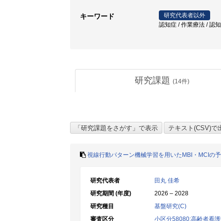
研究代表者以外
キーワード
認知症 / 作業療法 / 認
研究課題
(
14
件)
視線行動パターン機械学習を用いたMBI・MCIの
研究代表者
田丸 佳希
研究期間 (年度)
2026 – 2028
研究種目
基盤研究(C)
審査区分
小区分58080:高齢者