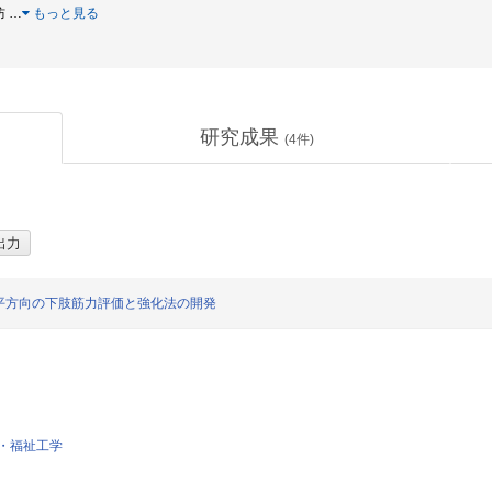
防
…
もっと見る
研究成果
(
4
件)
平方向の下肢筋力評価と強化法の開発
・福祉工学