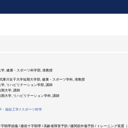
大学, 健康・スポーツ科学部, 准教授
年度: 武庫川女子大学短期大学部, 健康・スポーツ学科, 准教授
大学, リハビリテーション学部, 講師
短期大学, 講師
園短期大学, リハビリテーション学科, 講師
学・福祉工学
/
スポーツ科学
靱帯損傷 / 膝前十字靱帯 / 高齢者障害予防 / 膝関節外傷予防 / トレーニング装置（ロボット） /