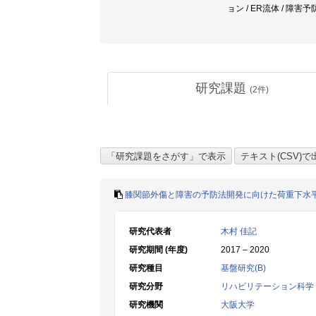
ョン / ER流体 / 障害予
研究課題
(
2
件)
膝関節外傷と障害の予防法開発に向けた荷重下水
研究代表者
木村 佳記
研究期間 (年度)
2017 – 2020
研究種目
基盤研究(B)
研究分野
リハビリテーション科学
研究機関
大阪大学