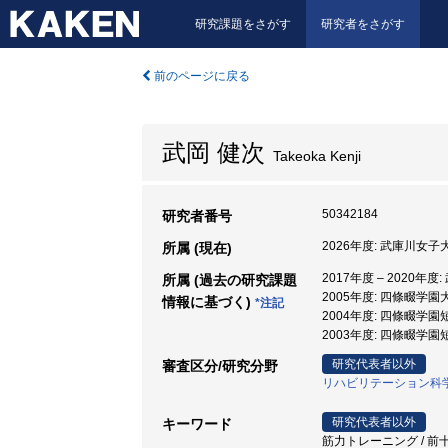
研究課題をさがす
研究者をさがす
前のページに戻る
武岡 健次
Takeoka Kenji
50342184
研究者番号
2026年度: 武庫川女子
所属 (現在)
2017年度 – 2020
所属 (過去の研究課題
2005年度: 四條畷学園
情報に基づく)
*注記
2004年度: 四條畷学園
2003年度: 四條畷学
研究代表者以外
審査区分/研究分野
リハビリテーション科
研究代表者以外
キーワード
筋力トレーニング / 前十字