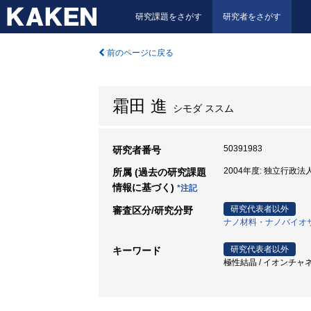
研究課題をさがす
研究者をさがす
前のページに戻る
霜田 進
シモダ ススム
50391983
研究者番号
2004年度: 独立行政
所属 (過去の研究課題
情報に基づく)
*注記
研究代表者以外
審査区分/研究分野
ナノ材料・ナノバイオ
研究代表者以外
キーワード
極性結晶 / イオンチャ