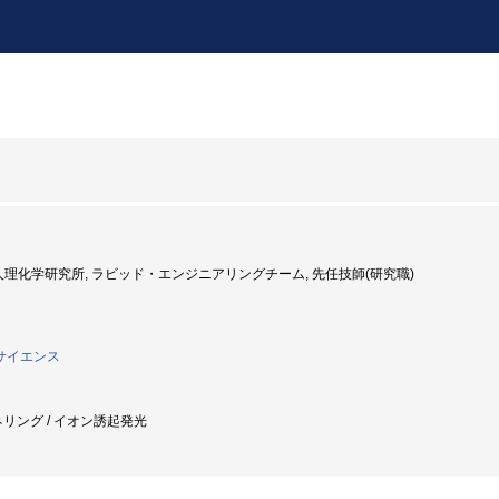
法人理化学研究所, ラビッド・エンジニアリングチーム, 先任技師(研究職)
サイエンス
ネリング / イオン誘起発光