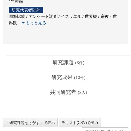
/ 金融論
研究代表者以外
国際比較 / アンケート調査 / イスラエル / 世界観 / 宗教・世
界観
…
もっと見る
研究課題
(
3
件)
研究成果
(
10
件)
共同研究者
(
2
人)