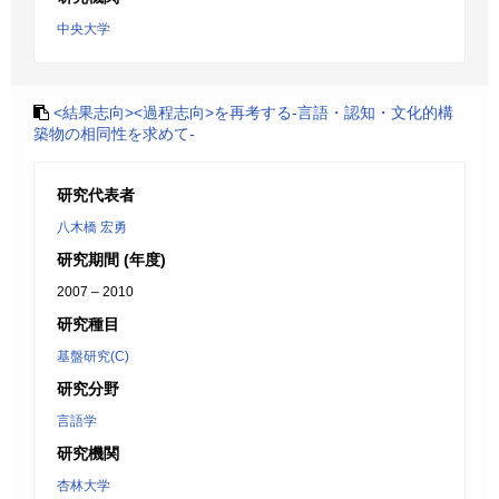
中央大学
<結果志向><過程志向>を再考する-言語・認知・文化的構
築物の相同性を求めて-
研究代表者
八木橋 宏勇
研究期間 (年度)
2007 – 2010
研究種目
基盤研究(C)
研究分野
言語学
研究機関
杏林大学