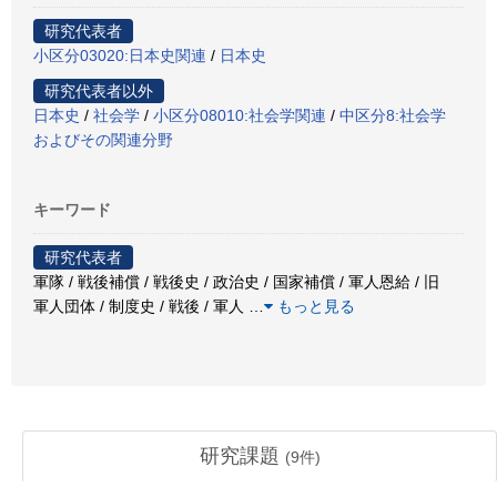
研究代表者
小区分03020:日本史関連
/
日本史
研究代表者以外
日本史
/
社会学
/
小区分08010:社会学関連
/
中区分8:社会学
およびその関連分野
キーワード
研究代表者
軍隊 / 戦後補償 / 戦後史 / 政治史 / 国家補償 / 軍人恩給 / 旧
軍人団体 / 制度史 / 戦後 / 軍人
…
もっと見る
研究課題
(
9
件)