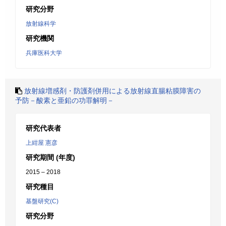
研究分野
放射線科学
研究機関
兵庫医科大学
放射線増感剤・防護剤併用による放射線直腸粘膜障害の
予防－酸素と亜鉛の功罪解明－
研究代表者
上紺屋 憲彦
研究期間 (年度)
2015 – 2018
研究種目
基盤研究(C)
研究分野