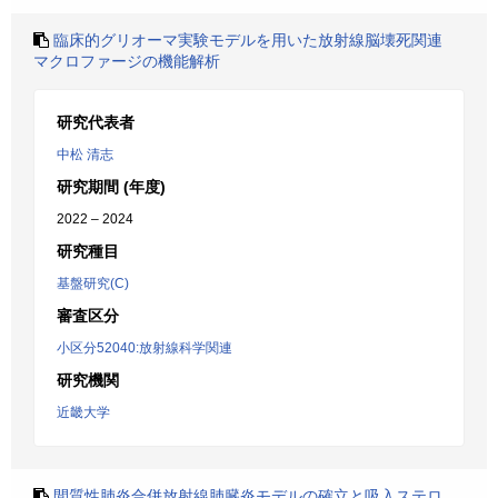
臨床的グリオーマ実験モデルを用いた放射線脳壊死関連
マクロファージの機能解析
研究代表者
中松 清志
研究期間 (年度)
2022 – 2024
研究種目
基盤研究(C)
審査区分
小区分52040:放射線科学関連
研究機関
近畿大学
間質性肺炎合併放射線肺臓炎モデルの確立と吸入ステロ