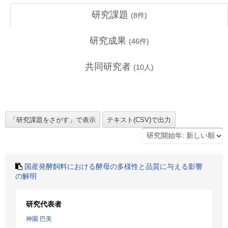
研究課題
(
8
件)
研究成果
(
46
件)
共同研究者
(
10
人)
国産発酵飼料における酵母の多様性と品質に与える影響
の解明
研究代表者
神園 巴美